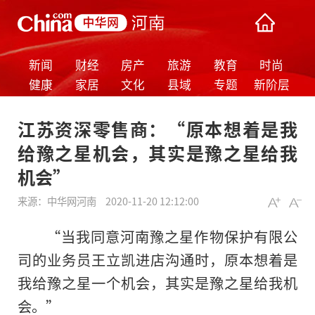
新闻
财经
房产
旅游
教育
时尚
健康
家居
文化
县域
专题
新阶层
江苏资深零售商：“原本想着是我
给豫之星机会，其实是豫之星给我
机会”
来源：
中华网河南
2020-11-20 12:12:00
“当我同意河南豫之星作物保护有限公
司的业务员王立凯进店沟通时，原本想着是
我给豫之星一个机会，其实是豫之星给我机
会。”