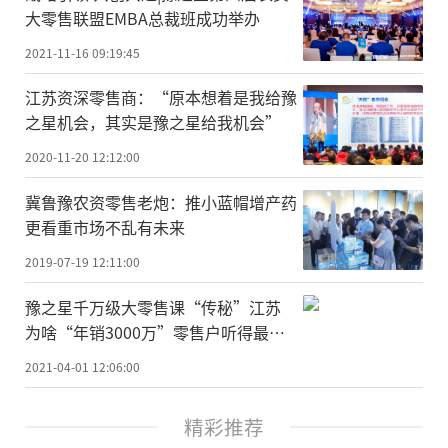
大零售联盟EMBA总裁班成功举办
2021-11-16 09:19:45
江苏资深零售商：“原本想着是我给豫
之星机会，其实是豫之星给我机会”
2020-11-20 12:12:00
冀鲁豫农资零售老炮：推小蓝帽增产药
更看重市场不乱有未来
2019-07-19 12:11:00
豫之星千万级大零售课“传秘”江苏
为啥“年销3000万”零售户听得最认
真？
2021-04-01 12:06:00
精彩推荐