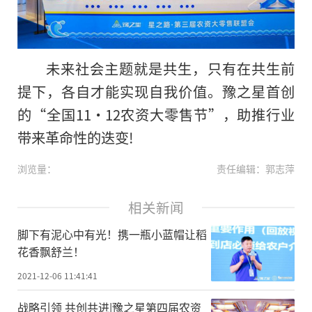
未来社会主题就是共生，只有在共生前
提下，各自才能实现自我价值。豫之星首创
的“全国11·12农资大零售节”，助推行业
带来革命性的迭变!
浏览量：
责任编辑：郭志萍
相关新闻
脚下有泥心中有光！携一瓶小蓝帽让稻
花香飘舒兰！
2021-12-06 11:41:41
战略引领 共创共进|豫之星第四届农资