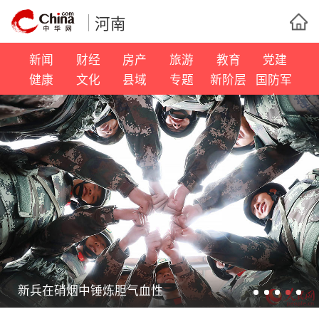
河南
新闻
财经
房产
旅游
教育
党建
健康
文化
县域
专题
新阶层
国防军
事
新兵在硝烟中锤炼胆气血性