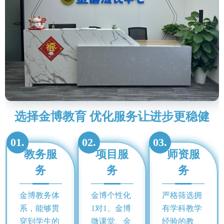
选择金博教育 优化服务让进步更稳健
01.
02.
03.
教务服
项目服
师资服
务
务
务
金博教务体
金博个性化
严格筛选拥
系，能够贯
1对1、金博
有学科教学
穿到学生的
微课堂、金
经验的教