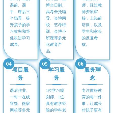
课前、课
博全日制、
师，经过教
中、课后三
高考全托辅
师资质审
个场景，提
导、金博网
核，上岗前
升孩子的学
校、艺考特
培训，以及
习效率和督
训、金博小
学生和家长
促改进学习
班课等多元
的反复考
成果。
化教育产
核。
品。
04
05
06
项目服
学习服
服务理
务
务
念
课后作业、
1位学习规
专注做好教
一对一在线
划师、1位
育的每一件
答疑、微家
具有教学经
事，让成长
网校等多元
验的学科老
对孩子更有