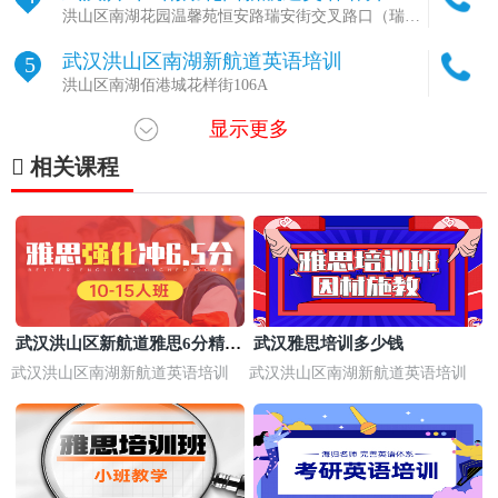
洪山区南湖花园温馨苑恒安路瑞安街交叉路口（瑞安
街73号）
武汉洪山区南湖新航道英语培训
5
洪山区南湖佰港城花样街106A
显示更多
武汉汉口区新航道雅思托福培训(汉口留
6
学中心)
武汉江汉区武汉广场写字楼40楼
相关课程
武汉武昌区新航道雅思托福培训(锦秋国
7
际校区)
武汉武昌区中南路中商广场写字楼35层
武汉江夏区藏龙岛新航道雅思托福培训
8
(藏龙岛考研中心)
武汉江夏区杨桥湖大道藏龙岛杨桥湖15号A区2楼
武汉江夏区新航道雅思托福培训(封闭学
9
武汉洪山区新航道雅思6分精讲
武汉雅思培训多少钱
习中心)
武汉江夏区庙山四路3号
大班
武汉洪山区南湖新航道英语培训
武汉洪山区南湖新航道英语培训
武汉武昌区新航道雅思托福培训(武大考
10
研中心)
武汉武昌区珞狮北路19号中科开物大厦8层
武汉武昌区新航道雅思托福培训(欧亚留
11
学中心)