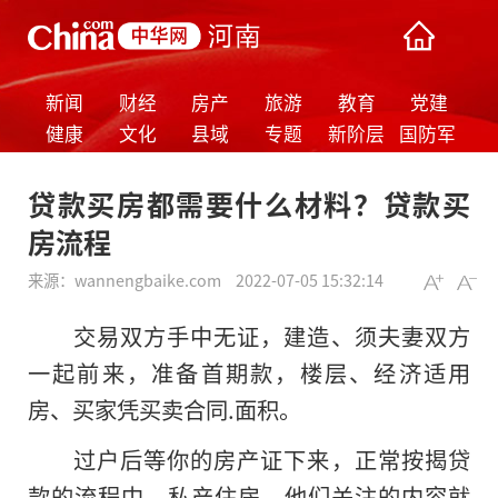
新闻
财经
房产
旅游
教育
党建
健康
文化
县域
专题
新阶层
国防军
事
贷款买房都需要什么材料？贷款买
房流程
来源：
wannengbaike.com
2022-07-05 15:32:14
交易双方手中无证，建造、须夫妻双方
一起前来，准备首期款，楼层、经济适用
房、买家凭买卖合同.面积。
过户后等你的房产证下来，正常按揭贷
款的流程中，私产住房、他们关注的内容就