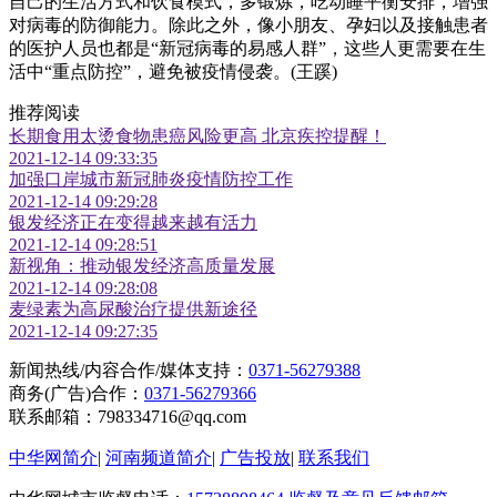
自己的生活方式和饮食模式，多锻炼，吃动睡平衡安排，增强
对病毒的防御能力。除此之外，像小朋友、孕妇以及接触患者
的医护人员也都是“新冠病毒的易感人群”，这些人更需要在生
活中“重点防控”，避免被疫情侵袭。(王蹊)
推荐阅读
长期食用太烫食物患癌风险更高 北京疾控提醒！
2021-12-14 09:33:35
加强口岸城市新冠肺炎疫情防控工作
2021-12-14 09:29:28
银发经济正在变得越来越有活力
2021-12-14 09:28:51
新视角：推动银发经济高质量发展
2021-12-14 09:28:08
麦绿素为高尿酸治疗提供新途径
2021-12-14 09:27:35
新闻热线/内容合作/媒体支持：
0371-56279388
商务(广告)合作：
0371-56279366
联系邮箱：798334716@qq.com
中华网简介
|
河南频道简介
|
广告投放
|
联系我们