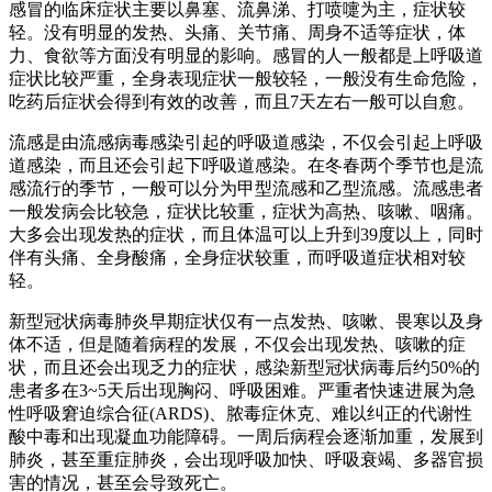
感冒的临床症状主要以鼻塞、流鼻涕、打喷嚏为主，症状较
轻。没有明显的发热、头痛、关节痛、周身不适等症状，体
力、食欲等方面没有明显的影响。感冒的人一般都是上呼吸道
症状比较严重，全身表现症状一般较轻，一般没有生命危险，
吃药后症状会得到有效的改善，而且7天左右一般可以自愈。
流感是由流感病毒感染引起的呼吸道感染，不仅会引起上呼吸
道感染，而且还会引起下呼吸道感染。在冬春两个季节也是流
感流行的季节，一般可以分为甲型流感和乙型流感。流感患者
一般发病会比较急，症状比较重，症状为高热、咳嗽、咽痛。
大多会出现发热的症状，而且体温可以上升到39度以上，同时
伴有头痛、全身酸痛，全身症状较重，而呼吸道症状相对较
轻。
新型冠状病毒肺炎早期症状仅有一点发热、咳嗽、畏寒以及身
体不适，但是随着病程的发展，不仅会出现发热、咳嗽的症
状，而且还会出现乏力的症状，感染新型冠状病毒后约50%的
患者多在3~5天后出现胸闷、呼吸困难。严重者快速进展为急
性呼吸窘迫综合征(ARDS)、脓毒症休克、难以纠正的代谢性
酸中毒和出现凝血功能障碍。一周后病程会逐渐加重，发展到
肺炎，甚至重症肺炎，会出现呼吸加快、呼吸衰竭、多器官损
害的情况，甚至会导致死亡。