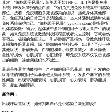
其次，“细胞因子风暴”，细胞因子如TNF-α、IL-1等是指免疫
系统用来发出警报的蛋白质，它们负责把免疫系统集中到感染
部位。接着，免疫细胞杀死被感染的组织，拯救身体其他部
分。免疫系统的日常工作是清除感染，当人体遇到威胁时依靠
免疫系统保护自己。“细胞因子风暴” (cytokine storm)是指是指
机体感染微生物后引起体液中多种细胞因子迅速大量产生的现
象，如果免疫系统被激活到极限程度或者失去控制，它就会伤
害宿主，极端的免疫攻击，引起肺部严重损伤，导致急性呼吸
衰竭和多脏器衰竭。除了肺部病变特征以外，出现了至少一种
其他症状：肝酶升高，白细胞和血小板数量减少，血压降低、
急性肾损伤、心肌损害、心脏骤停，即免疫系统不仅攻击被感
染的细胞，连健康组织也不放过。
最后是多器官功能损害，产生细胞因子风暴后，由于引发的炎
症导致的细胞因子风暴会进入循环系统，引发多个器官的系统
性问题，出现肾功能衰竭、心肌损害、心力衰竭、肝功能损
害、凝血功能障碍。
新华网：
出现呼吸道症状，如何判断自己是否感染了新冠肺炎?