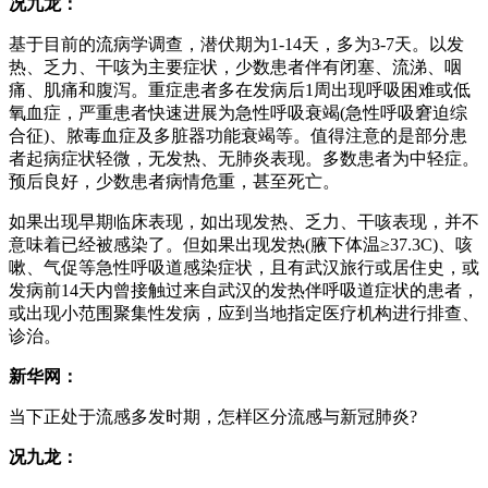
况九龙：
基于目前的流病学调查，潜伏期为1-14天，多为3-7天。以发
热、乏力、干咳为主要症状，少数患者伴有闭塞、流涕、咽
痛、肌痛和腹泻。重症患者多在发病后1周出现呼吸困难或低
氧血症，严重患者快速进展为急性呼吸衰竭(急性呼吸窘迫综
合征)、脓毒血症及多脏器功能衰竭等。值得注意的是部分患
者起病症状轻微，无发热、无肺炎表现。多数患者为中轻症。
预后良好，少数患者病情危重，甚至死亡。
如果出现早期临床表现，如出现发热、乏力、干咳表现，并不
意味着已经被感染了。但如果出现发热(腋下体温≥37.3C)、咳
嗽、气促等急性呼吸道感染症状，且有武汉旅行或居住史，或
发病前14天内曾接触过来自武汉的发热伴呼吸道症状的患者，
或出现小范围聚集性发病，应到当地指定医疗机构进行排查、
诊治。
新华网：
当下正处于流感多发时期，怎样区分流感与新冠肺炎?
况九龙：