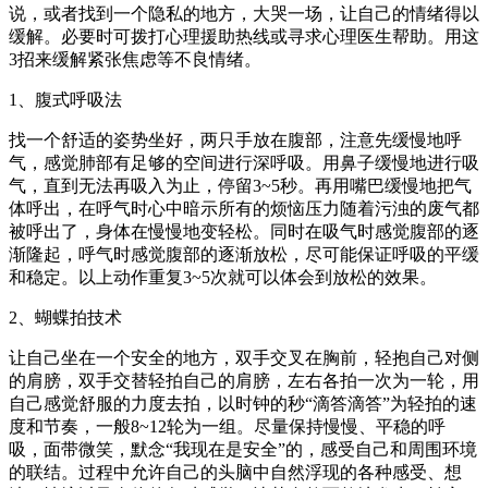
说，或者找到一个隐私的地方，大哭一场，让自己的情绪得以
缓解。必要时可拨打心理援助热线或寻求心理医生帮助。用这
3招来缓解紧张焦虑等不良情绪。
1、腹式呼吸法
找一个舒适的姿势坐好，两只手放在腹部，注意先缓慢地呼
气，感觉肺部有足够的空间进行深呼吸。用鼻子缓慢地进行吸
气，直到无法再吸入为止，停留3~5秒。再用嘴巴缓慢地把气
体呼出，在呼气时心中暗示所有的烦恼压力随着污浊的废气都
被呼出了，身体在慢慢地变轻松。同时在吸气时感觉腹部的逐
渐隆起，呼气时感觉腹部的逐渐放松，尽可能保证呼吸的平缓
和稳定。以上动作重复3~5次就可以体会到放松的效果。
2、蝴蝶拍技术
让自己坐在一个安全的地方，双手交叉在胸前，轻抱自己对侧
的肩膀，双手交替轻拍自己的肩膀，左右各拍一次为一轮，用
自己感觉舒服的力度去拍，以时钟的秒“滴答滴答”为轻拍的速
度和节奏，一般8~12轮为一组。尽量保持慢慢、平稳的呼
吸，面带微笑，默念“我现在是安全”的，感受自己和周围环境
的联结。过程中允许自己的头脑中自然浮现的各种感受、想