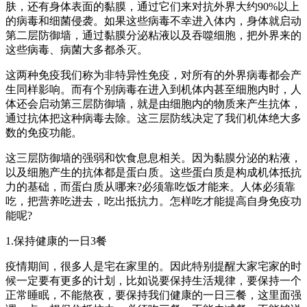
肤，还有身体表面的黏膜，通过它们来对抗外界大约90%以上
的病毒和细菌侵袭。如果这些病毒不幸进入体内，身体就启动
第二层防御墙，通过黏膜分泌粘液以及吞噬细胞，把外界来的
这些病毒、病菌大多都杀灭。
这两种免疫我们称为非特异性免疫，对所有的外界病毒都会产
生同样影响。而有个别病毒在进入到机体内甚至细胞内时，人
体还会启动第三层防御墙，就是由细胞内的物质来产生抗体，
通过抗体把这种病毒去除。这三层防线决定了我们机体绝大多
数的免疫功能。
这三层防御墙的强弱和饮食息息相关。因为黏膜分泌的粘液，
以及细胞产生的抗体都是蛋白质。这些蛋白质是构成机体抵抗
力的基础，而蛋白质从哪来?必须靠吃饭才能来。人体必须靠
吃，把营养吃进去，吃出抵抗力。怎样吃才能提高自身免疫功
能呢?
1.保持健康的一日3餐
疫情期间，很多人是宅在家里的。因此特别提醒大家宅家的时
候一定要有更多的计划，比如说要保持生活规律，要保持一个
正常睡眠，不能熬夜，要保持我们健康的一日三餐，这里面强