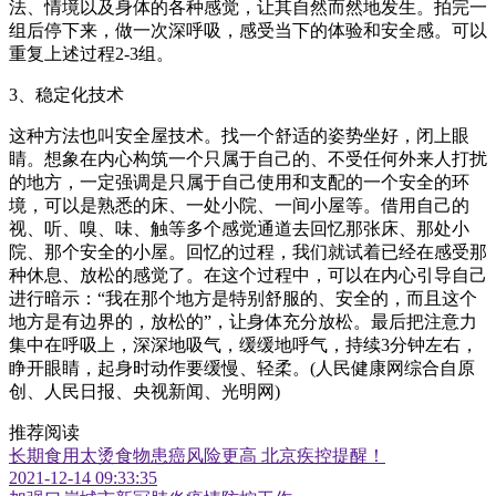
法、情境以及身体的各种感觉，让其自然而然地发生。拍完一
组后停下来，做一次深呼吸，感受当下的体验和安全感。可以
重复上述过程2-3组。
3、稳定化技术
这种方法也叫安全屋技术。找一个舒适的姿势坐好，闭上眼
睛。想象在内心构筑一个只属于自己的、不受任何外来人打扰
的地方，一定强调是只属于自己使用和支配的一个安全的环
境，可以是熟悉的床、一处小院、一间小屋等。借用自己的
视、听、嗅、味、触等多个感觉通道去回忆那张床、那处小
院、那个安全的小屋。回忆的过程，我们就试着已经在感受那
种休息、放松的感觉了。在这个过程中，可以在内心引导自己
进行暗示：“我在那个地方是特别舒服的、安全的，而且这个
地方是有边界的，放松的”，让身体充分放松。最后把注意力
集中在呼吸上，深深地吸气，缓缓地呼气，持续3分钟左右，
睁开眼睛，起身时动作要缓慢、轻柔。(人民健康网综合自原
创、人民日报、央视新闻、光明网)
推荐阅读
长期食用太烫食物患癌风险更高 北京疾控提醒！
2021-12-14 09:33:35