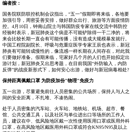
编者按：
国务院联防联控机制会议指出，“五一”假期即将来临，各地要
加强引导，周密妥善安排，做好群众出行、旅游等方面疫情防
控。4月10日，钟南山院士与韩国防疫专家在线交流中韩防控
经验时表示，新冠肺炎这个病是不可能铲除得一干二净的，将
来会比较长期一直会有可能传播，没有造成大规模暴发就行。
中国工程院副院长、呼吸与危重症医学专家王辰也表示，新冠
肺炎有可能转成慢性的，像流感一样长期在人间存在，对此我
们要做好准备。假期来临，宅家好几个月的人们也开始拟定出
游计划，新冠肺炎又出思考题，在目前我国“外防输入，内防
反弹”的战疫新形式下，如何安心出游，做好与新冠病毒相处?
保持距离佩戴口罩 为防疫加份"物理"免疫力
五一出游，尽量避免前往人员密集的公共场所，保持人与人之
间的安全距离，不扎堆、不凑热闹。
处于人员密集的汽车站、火车站、地铁站、机场、超市、餐
馆、公共交通工具，以及社区与单位进出口等场所的工作人
员，建议在中、低风险地区戴一次性使用医用口罩或医用外科
口罩，在高风险地区戴医用外科口罩或符合KN95/N95及以上