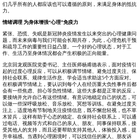
们几乎所有的人都应该也可以遵循的原则，来满足身体的抵抗
力。
情绪调理 为身体增强“心理”免疫力
紧张、恐慌、失眠是新冠肺炎疫情发生以来突出的心理健康问
题，而未来病毒与我们可能会长期共存，为此，心理危机干预
和疏导工作的重要性日益凸显。一个好的心理状态，对于工
作、生活乃至身体情况都会产生积极的正向能量。
北京回龙观医院党委书记、主任医师杨甫德表示，面对疫情引
起的过度心理反应，可以从积极调节情绪、避免过度关注、保
持社会联系、规律生活作息、学会适当求助这5个方面应对。
在积极调节情绪上，要认识到每个人在经历重大负性事件后都
会有一些焦虑、担心等负性情绪。这些大多都是正常的反应，
要接纳并允许自己有这些情绪。有意识地稳定自己的状态，可
以做一些深呼吸放松、音乐放松、冥想等训练。在避免过度关
注上，适度地有节制地关注疫情信息，既不懈怠轻视，也不草
木皆兵，这样有助于心态的稳定。在保持社会联系上，可以通
过电话、视频等方式和自己的亲人、朋友、同事保持联系，接
受其他人的支持，而且还要帮助支持其他人，体验投入感，提
升幸福感。当遇到心理困境时，可以找信任的家人、朋友诉