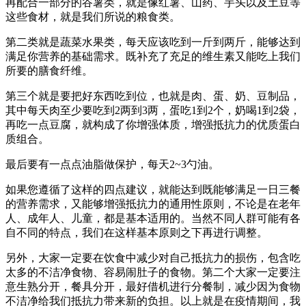
再配合一部分的谷薯类，就是像红薯、山药、芋头以及土豆等
这些食材，就是我们所说的粮食类。
第二类就是蔬菜水果类，每天应该吃到一斤到两斤，能够达到
满足你营养的基础需求。既补充了充足的维生素又能吃上我们
所要的膳食纤维。
第三个就是要把好东西吃到位，也就是肉、蛋、奶、豆制品，
其中每天肉至少要吃到2两到3两，蛋吃1到2个，奶喝1到2袋，
再吃一点豆腐，就构成了你增强体质，增强抵抗力的优质蛋白
质组合。
最后要有一点点油脂做保护，每天2~3勺油。
如果您遵循了这样的四点建议，就能达到既能够满足一日三餐
的营养需求，又能够增强抵抗力的通用性原则，不论是在老年
人、成年人、儿童，都是基本适用的。当然不同人群可能有各
自不同的特点，我们在这样基本原则之下再进行调整。
另外，大家一定要在饮食中减少对自己抵抗力的损伤，包含吃
太多的不洁净食物、容易闹肚子的食物。第二个大家一定要注
意生熟分开，餐具分开，最好借机进行分餐制，减少因为食物
不洁净给我们抵抗力带来新的负担。以上就是在疫情期间，我