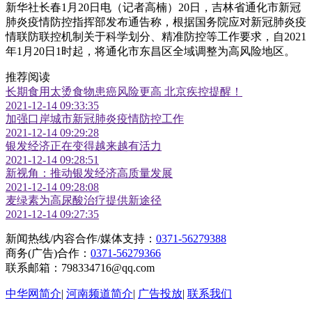
新华社长春1月20日电（记者高楠）20日，吉林省通化市新冠
肺炎疫情防控指挥部发布通告称，根据国务院应对新冠肺炎疫
情联防联控机制关于科学划分、精准防控等工作要求，自2021
年1月20日1时起，将通化市东昌区全域调整为高风险地区。
推荐阅读
长期食用太烫食物患癌风险更高 北京疾控提醒！
2021-12-14 09:33:35
加强口岸城市新冠肺炎疫情防控工作
2021-12-14 09:29:28
银发经济正在变得越来越有活力
2021-12-14 09:28:51
新视角：推动银发经济高质量发展
2021-12-14 09:28:08
麦绿素为高尿酸治疗提供新途径
2021-12-14 09:27:35
新闻热线/内容合作/媒体支持：
0371-56279388
商务(广告)合作：
0371-56279366
联系邮箱：798334716@qq.com
中华网简介
|
河南频道简介
|
广告投放
|
联系我们