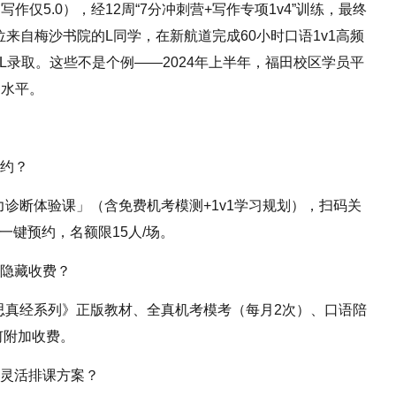
作仅5.0），经12周“7分冲刺营+写作专项1v4”训练，最终
位来自梅沙书院的L同学，在新航道完成60小时口语1v1高频
CL录取。这些不是个例——2024年上半年，福田校区学员平
均水平。
预约？
诊断体验课」（含免费机考模测+1v1学习规划），扫码关
一键预约，名额限15人/场。
有隐藏收费？
思真经系列》正版教材、全真机考模考（每月2次）、口语陪
何附加收费。
有灵活排课方案？