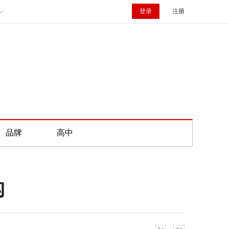
登录
注册
品牌
高中
构