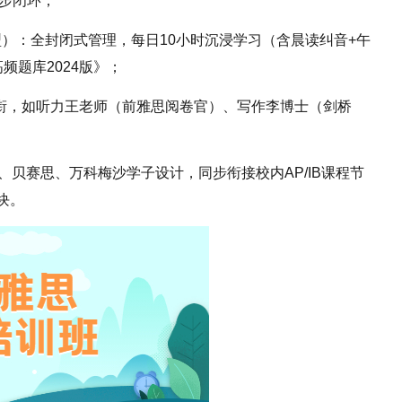
五步闭环；
）：全封闭式管理，每日10小时沉浸学习（含晨读纠音+午
频题库2024版》；
领衔，如听力王老师（前雅思阅卷官）、写作李博士（剑桥
交、贝赛思、万科梅沙学子设计，同步衔接校内AP/IB课程节
块。