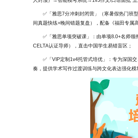
人封顶）→智能模考系统→1v3作文/口语面批”
✅「雅思7分冲刺封闭营」（寒暑假热门班型
间真题快练+晚间错题复盘），配备《福田专属高
✅「雅思单项突破课」：由单项8.0+名师
CELTA认证导师），直击中国学生易错盲区；
✅「VIP定制1v4托管式培优」：专为深国
奏，提供学术写作过渡训练与跨文化表达强化模