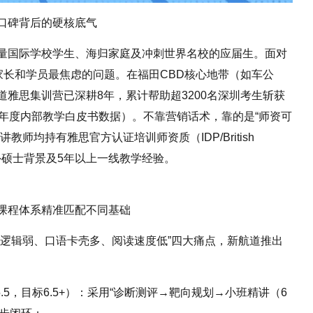
口碑背后的硬核底气
量国际学校学生、海归家庭及冲刺世界名校的应届生。面对
家长和学员最焦虑的问题。在福田CBD核心地带（如车公
雅思集训营已深耕8年，累计帮助超3200名深圳考生斩获
2023年度内部教学白皮书数据）。不靠营销话术，靠的是“师资可
师均持有雅思官方认证培训师资质（IDP/British
海外硕士背景及5年以上一线教学经验。
课程体系精准匹配不同基础
作逻辑弱、口语卡壳多、阅读速度低”四大痛点，新航道推出
.5，目标6.5+）：采用“诊断测评→靶向规划→小班精讲（6