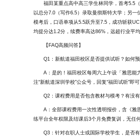
福田某重点高中高三学生林同学，首考5.5（写
以总分7.0（写作6.5）录取曼彻斯特大学；另一
模考后，口语单项从5.5跃升至7.5，成功斩获U
均提分达1.2分，续费率高达86%，远超行业平
【FAQ高频问答】
Q1：新航道福田校区是否提供试听？如何
A：是的！福田校区每周六上午设「雅思能力
注“新航道深圳学校”公众号，回复“福田试听”即可
Q2：课程费用是否包含教材与模考？有没
A：全部课程费用一次性透明报价，含《雅
练平台全年权限及结课后3个月免费复训，无任
Q3：针对在职人士或国际学校学生，是否