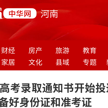
河南
财经
房产
旅游
教育
家居
文化
县域
专题
高考录取通知书开始投
备好身份证和准考证