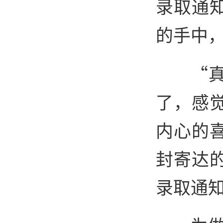
录取通
的手中
“
了，感
内心的
封寄达
录取通