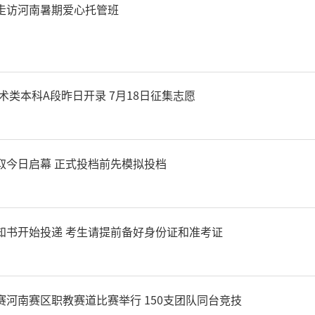
走访河南暑期爱心托管班
艺术类本科A段昨日开录 7月18日征集志愿
取今日启幕 正式投档前先模拟投档
知书开始投递 考生请提前备好身份证和准考证
河南赛区职教赛道比赛举行 150支团队同台竞技