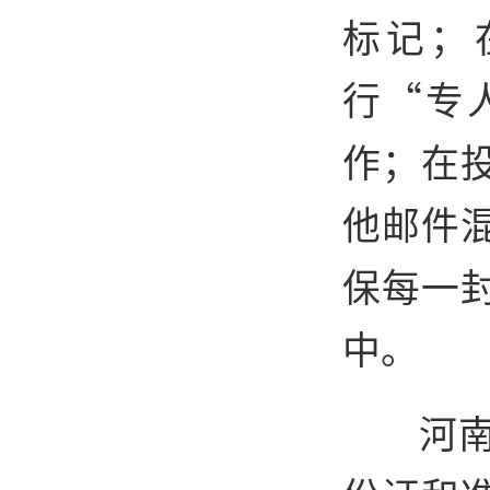
标记；
行“专
作；在
他邮件
保每一
中。
河