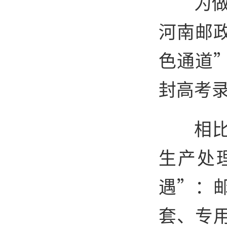
为做
河南邮
色通道
封高考
相
生产处
遇”：
套、专