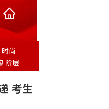
时尚
新阶层
递 考生