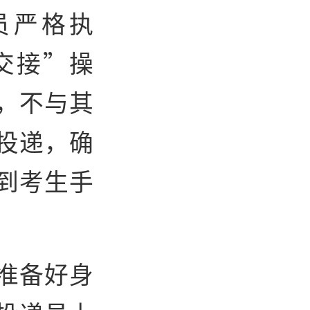
员严格执
交接”操
，不与其
投递，确
到考生手
准备好身