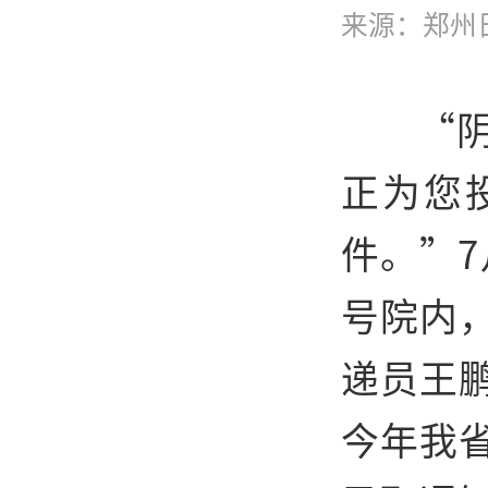
来源：
郑州
“
正为您
件。”7
号院内
递员王
今年我