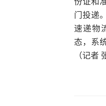
份证和
门投递
速递物
态，系
（记者 