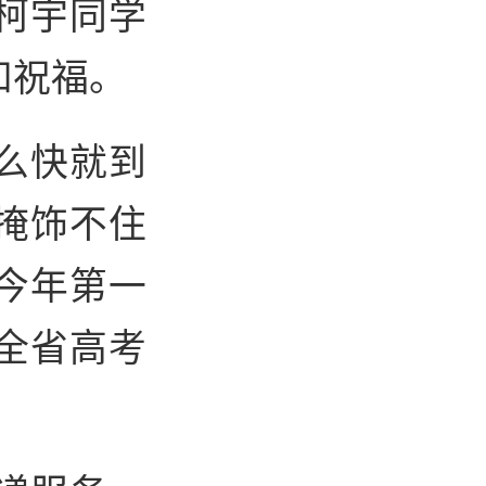
柯宇同学
和祝福。
么快就到
掩饰不住
今年第一
全省高考
。