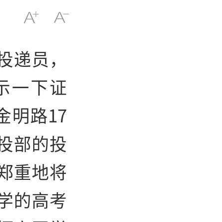
投递员，
示一下证
金明路17
投部的投
郑重地将
学的高考