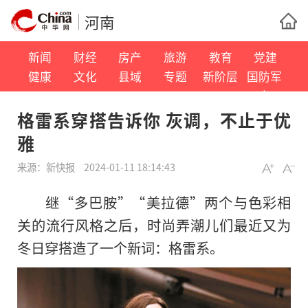
河南
新闻
财经
房产
旅游
教育
党建
健康
文化
县域
专题
新阶层
国防军
事
格雷系穿搭告诉你 灰调，不止于优
雅
来源：
新快报
2024-01-11 18:14:43
继“多巴胺”“美拉德”两个与色彩相
关的流行风格之后，时尚弄潮儿们最近又为
冬日穿搭造了一个新词：格雷系。