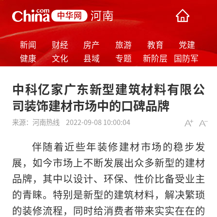
新闻
财经
房产
旅游
教育
党建
健康
文化
县域
专题
新阶层
国防军
事
中科亿家广东新型建筑材料有限公
司装饰建材市场中的口碑品牌
来源：
河南热线
2022-09-08 10:00:04
伴随着近些年装修建材市场的稳步发
展，如今市场上不断发展出众多新型的建材
品牌，其中以设计、环保、性价比备受业主
的青睐。特别是新型的建筑材料，解决繁琐
的装修流程，同时给消费者带来实实在在的