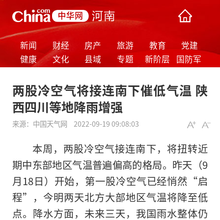
新闻
财经
房产
旅游
教育
党建
健康
文化
县域
专题
新阶层
国防军
事
两股冷空气将接连南下催低气温 陕
西四川等地降雨增强
来源：
中国天气网
2022-09-19 09:08:03
本周，两股冷空气接连南下，将扭转近
期中东部地区气温普遍偏高的格局。昨天（9
月18日）开始，第一股冷空气已经悄然“启
程”，今明两天北方大部地区气温将降至低
点。降水方面，未来三天，我国雨水整体仍