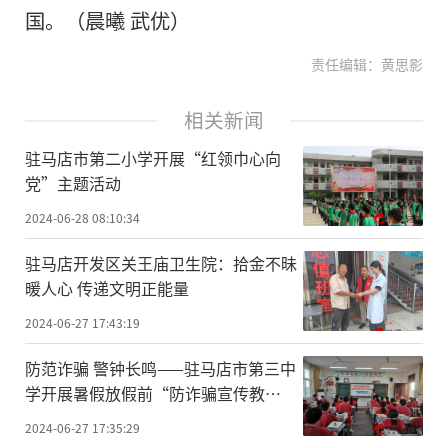
国。（晨曦 武优）
责任编辑：黄思影
相关新闻
驻马店市第二小学开展“红领巾心向
党”主题活动
2024-06-28 08:10:34
驻马店开发区关王庙卫生院：拾金不昧
暖人心 传递文明正能量
2024-06-27 17:43:19
防范诈骗 警钟长鸣——驻马店市第三中
学开展暑假放假前“防诈骗宣传教
育”主题班会活动
2024-06-27 17:35:29