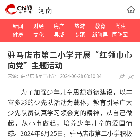
河南
新闻
财经
房产
旅游
教育
党建
健康
文化
县域
专题
新阶层
国防军
事
驻马店市第二小学开展“红领巾心
向党”主题活动
来源：
驻马店市第二小学
2024-06-28 08:10:34
为了加强少年儿童思想道德建设，以丰
富多彩的少先队活动为载体，教育引导广大
少先队员认真学
习
领会党的
精神
，从自己做
起，从小事做起，培养少年儿童的爱国情
感。2024年6月25日，驻马店市第二小学积极