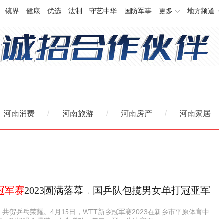
镜界
健康
优选
法制
守艺中华
国防军事
更多
地方频道
/
/
/
河南消费
河南旅游
河南房产
河南家居
冠军赛
2023圆满落幕，国乒队包揽男女单打冠亚军
共贺乒乓荣耀。4月15日，WTT新乡冠军赛2023在新乡市平原体育中