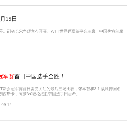
月15日
心开幕。副省长宋争辉宣布开幕。WTT世界乒联董事会主席、中国乒协主席
冠军赛
首日中国选手全胜！
TT新乡冠军赛首日备受关注的最后三场比赛，张本智和3:1 战胜德国名
朗西斯卡，陈梦3:0轻松战胜韩国选手田志希。
:09:12