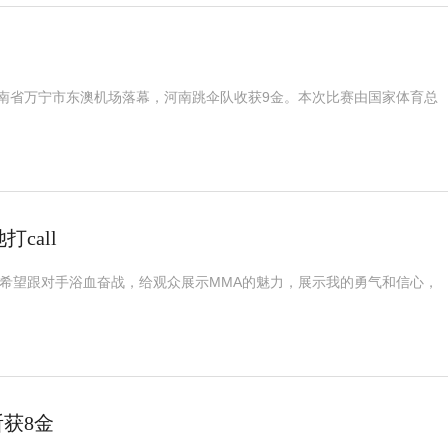
在海南省万宁市东澳机场落幕，河南跳伞队收获9金。本次比赛由国家体育总
call
我希望跟对手浴血奋战，给观众展示MMA的魅力，展示我的勇气和信心，
斩获8金