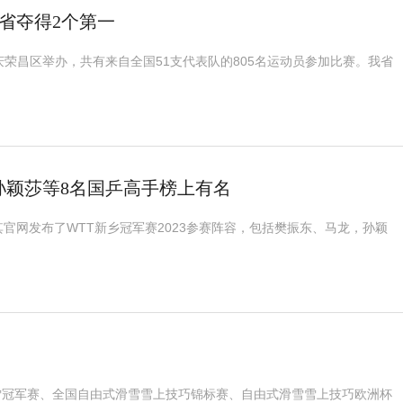
南省夺得2个第一
在重庆荣昌区举办，共有来自全国51支代表队的805名运动员参加比赛。我省
孙颖莎等8名国乒高手榜上有名
其官网发布了WTT新乡冠军赛2023参赛阵容，包括樊振东、马龙，孙颖
雪冠军赛、全国自由式滑雪雪上技巧锦标赛、自由式滑雪雪上技巧欧洲杯