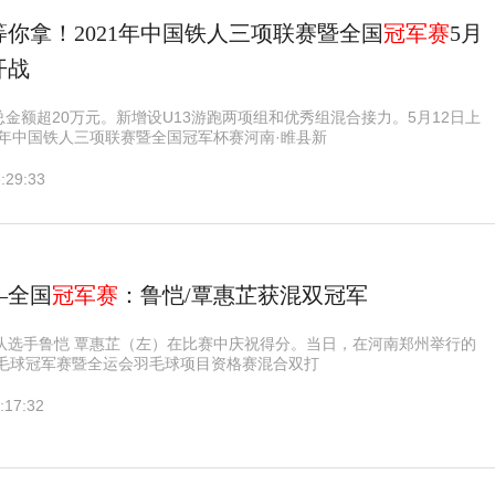
等你拿！2021年中国铁人三项联赛暨全国
冠军赛
5月
开战
金额超20万元。新增设U13游跑两项组和优秀组混合接力。5月12日上
21年中国铁人三项联赛暨全国冠军杯赛河南·睢县新
:29:33
—全国
冠军赛
：鲁恺/覃惠芷获混双冠军
西队选手鲁恺 覃惠芷（左）在比赛中庆祝得分。当日，在河南郑州举行的
羽毛球冠军赛暨全运会羽毛球项目资格赛混合双打
:17:32