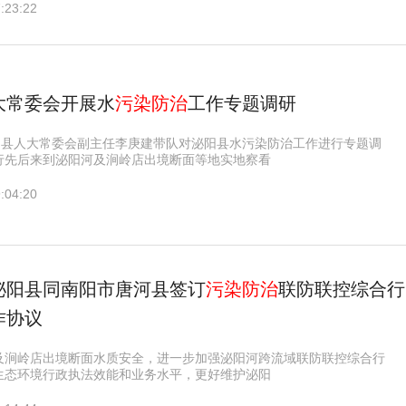
:23:22
大常委会开展水
污染防治
工作专题调研
泌阳县人大常委会副主任李庚建带队对泌阳县水污染防治工作进行专题调
行先后来到泌阳河及涧岭店出境断面等地实地察看
:04:20
泌阳县同南阳市唐河县签订
污染防治
联防联控综合行
作协议
及涧岭店出境断面水质安全，进一步加强泌阳河跨流域联防联控综合行
生态环境行政执法效能和业务水平，更好维护泌阳