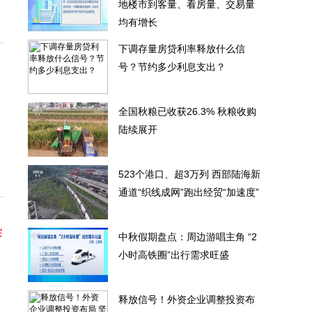
地楼市到客量、看房量、交易量
均有增长
下调存量房贷利率释放什么信
号？节约多少利息支出？
全国秋粮已收获26.3% 秋粮收购
陆续展开
523个港口、超3万列 西部陆海新
通道“织线成网”跑出经贸“加速度”
染
中秋假期盘点：周边游唱主角 “2
小时高铁圈”出行需求旺盛
释放信号！外资企业调整投资布