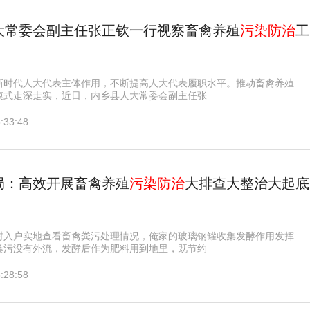
大常委会副主任张正钦一行视察畜禽养殖
污染防治
工
新时代人大代表主体作用，不断提高人大代表履职水平。推动畜禽养殖
模式走深走实，近日，内乡县人大常委会副主任张
:33:48
局：高效开展畜禽养殖
污染防治
大排查大整治大起底
村入户实地查看畜禽粪污处理情况，俺家的玻璃钢罐收集发酵作用发挥
粪污没有外流，发酵后作为肥料用到地里，既节约
:28:58