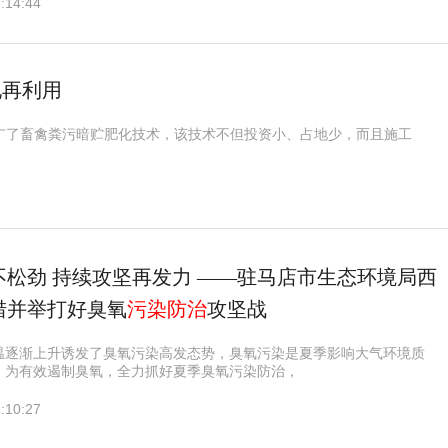
:14:44
土地再利用
推广了畜禽粪污暗贮肥化技术，该技术不但投资小、占地少，而且施工
不松劲 持续攻坚再发力 ——驻马店市生态环境局西
措并举打好臭氧
污染防治
攻坚战
温逐渐上升诱发了臭氧污染高发态势，臭氧污染是夏季影响大气环境质
，为有效遏制臭氧，全力抓好夏季臭氧污染防治，
:10:27