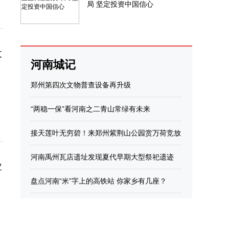
局 坚定投资中国信心
大
河南城记
郑州第四次文物普查设备再升级
“两稳一保”看河南之二青山常绿有未来
接天莲叶无穷碧！来郑州紫荆山公园赏万荷竞放
河南禹州瓦店遗址发现夏代早期大型祭祀遗迹
业
盘点河南“米”字上的高铁站 你家乡有几座？