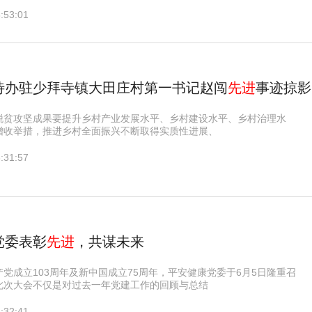
:53:01
待办驻少拜寺镇大田庄村第一书记赵闯
先进
事迹掠影
脱贫攻坚成果要提升乡村产业发展水平、乡村建设水平、乡村治理水
增收举措，推进乡村全面振兴不断取得实质性进展、
:31:57
党委表彰
先进
，共谋未来
党成立103周年及新中国成立75周年，平安健康党委于6月5日隆重召
此次大会不仅是对过去一年党建工作的回顾与总结
:32:41