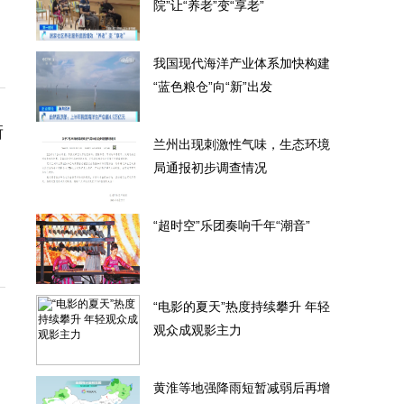
院”让“养老”变“享老”
我国现代海洋产业体系加快构建
“蓝色粮仓”向“新”出发
街
兰州出现刺激性气味，生态环境
局通报初步调查情况
“超时空”乐团奏响千年“潮音”
“电影的夏天”热度持续攀升 年轻
观众成观影主力
黄淮等地强降雨短暂减弱后再增