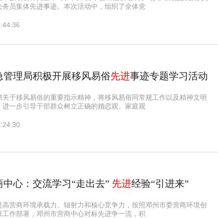
公务员集体先进事迹。本次活动中，组织了全体党
:44:36
应急管理局积极开展移风易俗
先进
事迹专题学习活动
彻关于移风易俗的重要指示精神，将移风易俗同常规工作以及精神文明
，进一步引导干部群众树立正确的婚恋观、家庭观
:24:30
商中心：交流学习“走出去”
先进
经验“引进来”
提高营商环境承载力、辐射力和核心竞争力，按照邓州市委营商环境创
班工作部署，邓州市营商中心对标先进争一流，积