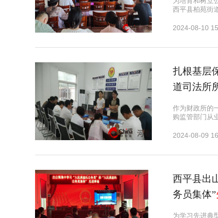
为培育和树立
西平县柏苑街
2024-08-10 15
扎根基层
道司法所
作为财政所的
购监管部门从
2024-08-09 16
​西平县出
务员集体”
为学习先进典