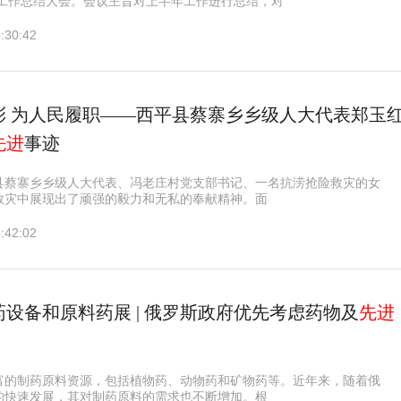
年工作总结大会。会议主旨对上半年工作进行总结，对
:30:42
添彩 为人民履职——西平县蔡寨乡乡级人大代表郑玉
先进
事迹
县蔡寨乡乡级人大代表、冯老庄村党支部书记、一名抗涝抢险救灾的女
救灾中展现出了顽强的毅力和无私的奉献精神。面
:42:02
设备和原料药展 | 俄罗斯政府优先考虑药物及
先进
富的制药原料资源，包括植物药、动物药和矿物药等。近年来，随着俄
的快速发展，其对制药原料的需求也不断增加。根