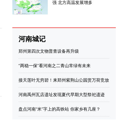
强 北方高温发展增多
河南城记
郑州第四次文物普查设备再升级
“两稳一保”看河南之二青山常绿有未来
接天莲叶无穷碧！来郑州紫荆山公园赏万荷竞放
河南禹州瓦店遗址发现夏代早期大型祭祀遗迹
盘点河南“米”字上的高铁站 你家乡有几座？