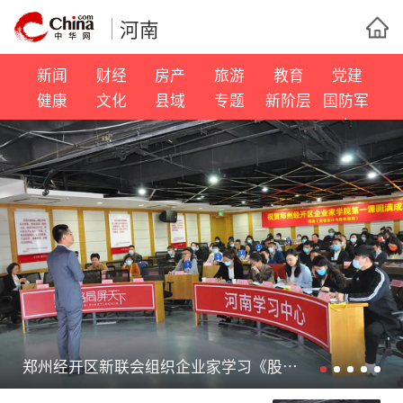
河南
新闻
财经
房产
旅游
教育
党建
健康
文化
县域
专题
新阶层
国防军
事
郑州经开区新联会组织企业家学习《股权设计与激励》