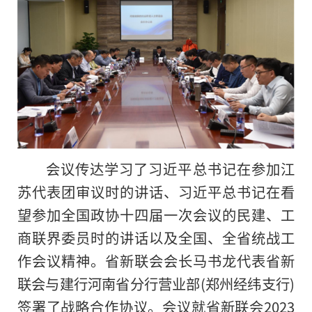
会议传达学
习
了
习
近平
总书记
在参加江
苏代表团审议时的讲话、
习
近平
总书记
在看
望参加全国政协十四届一次会议的民建、工
商联界委员时的讲话以及全国、全省统战工
作会议
精神
。省新联会会长马书龙代表省新
联会与建行河南省分行营业部(郑州经纬支行)
签署了战略合作协议。会议就省新联会2023