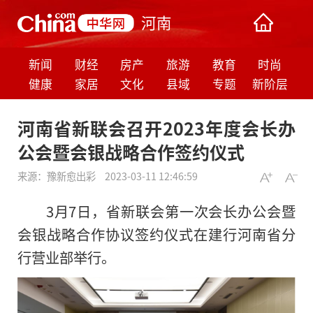
河南
新闻
财经
房产
旅游
教育
时尚
健康
家居
文化
县域
专题
新阶层
河南省新联会召开2023年度会长办
公会暨会银战略合作签约仪式
来源：
豫新愈出彩
2023-03-11 12:46:59
3月7日，省新联会第一次会长办公会暨
会银战略合作协议签约仪式在建行河南省分
行营业部举行。