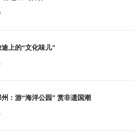
5
途上的“文化味儿”
1
州：游“海洋公园” 赏非遗国潮
1