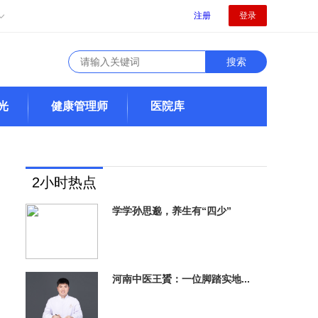
注册
登录
光
健康管理师
医院库
2小时热点
学学孙思邈，养生有“四少”
河南中医王贇：一位脚踏实地...