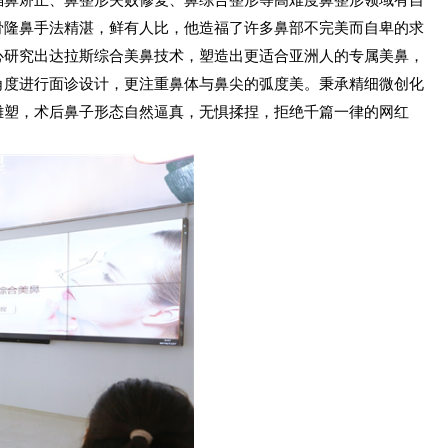
骨隆鼻手法精湛，鲜有人比，他造福了许多鼻部不完美而自卑的求
心研究出达拉斯综合美鼻技术，塑造出更适合亚洲人的专属美鼻，
角度进行面诊设计，更注重鼻体与鼻尖的弧度美。秉承精细微创化
雕塑，术后鼻子形态自然逼真，无惧揉捏，拒绝千篇一律的网红