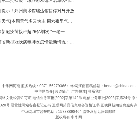
河南第二批省级全域旅游示范区名单公布...
温馨提示！郑州美术馆瑞达馆暂停对外开放
郑州天气|本周天气多云为主 周六夜里气...
国新冠疫苗接种超26亿剂次 “一老一...
河南省新型冠状病毒肺炎疫情最新情况：...
中华网河南
服务热线：0371-56279366 中华网河南投稿邮箱：henan@china.com
中华网简介
|
频道简介
|
广告投放
|
联系我们
网络文化经营许可证
电信业务审批[2002]字第142号
电信业务审批[2003]字第24号
京I
020号
经营性网站备案登记证书
互联网药品信息服务资格证书
互联网新闻信息服务
中华网城市监督电话：15738898464
监督及意见反馈邮箱
版权所有 中华网