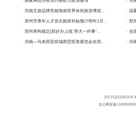
· 国家网信办依法约谈处罚新浪微博
· 
· 河南文旅品牌亮相海南世界休闲旅游博览...
· 
· 郑州市青年人才首次购房补贴预计明年1月...
· 
· 郑州养狗规定|郑好办上线“养犬一件事”...
· 全
· 河南—马来西亚槟城商贸投资展览会在郑...
· 
京ICP证020034号
京公网安备110000000