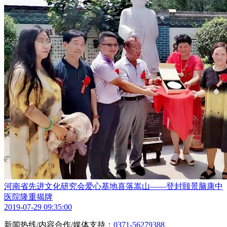
河南省先进文化研究会爱心基地喜落嵩山——登封颐景脑康中
医院隆重揭牌
2019-07-29 09:35:00
新闻热线/内容合作/媒体支持：
0371-56279388