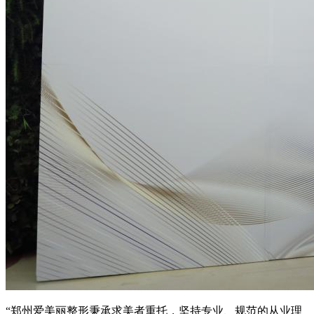
“郑州爱美丽整形秉承求美者重托，坚持专业、规范的从业理