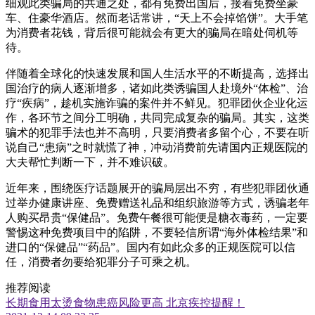
细观此类骗局的共通之处，都有免费出国后，接着免费坐豪
车、住豪华酒店。然而老话常讲，“天上不会掉馅饼”。大手笔
为消费者花钱，背后很可能就会有更大的骗局在暗处伺机等
待。
伴随着全球化的快速发展和国人生活水平的不断提高，选择出
国治疗的病人逐渐增多，诸如此类诱骗国人赴境外“体检”、治
疗“疾病”，趁机实施诈骗的案件并不鲜见。犯罪团伙企业化运
作，各环节之间分工明确，共同完成复杂的骗局。其实，这类
骗术的犯罪手法也并不高明，只要消费者多留个心，不要在听
说自己“患病”之时就慌了神，冲动消费前先请国内正规医院的
大夫帮忙判断一下，并不难识破。
近年来，围绕医疗话题展开的骗局层出不穷，有些犯罪团伙通
过举办健康讲座、免费赠送礼品和组织旅游等方式，诱骗老年
人购买昂贵“保健品”。免费午餐很可能便是糖衣毒药，一定要
警惕这种免费项目中的陷阱，不要轻信所谓“海外体检结果”和
进口的“保健品”“药品”。国内有如此众多的正规医院可以信
任，消费者勿要给犯罪分子可乘之机。
推荐阅读
长期食用太烫食物患癌风险更高 北京疾控提醒！