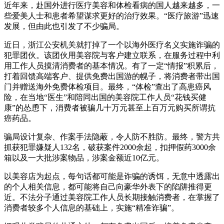
近年来，赴国外进行医疗美容和体检看病的国人越来越多，一
些爱美人士和患者希望谋求更好的治疗效果。“医疗旅游”迅速
发展，但由此也引发了不少骗局。
近日，浙江公安机关就打掉了一个以海外医疗名义实施诈骗的
犯罪团伙。该团伙用美容院与客户建立联系，在服务过程中利
用工作人员摸清消费者的基本情况。有了一定“情报”积累后，
打着回馈高端客户、提供免费出国游的幌子，将消费者带出国
门并赠送海外免费体检项目。最终，“体检”查出了高患癌风
险，在当地“医生”和陪同出国的美容院工作人员“花钱买健
康”的怂恿下，消费者被骗几十万元甚至上百万元购买所谓抗
癌药品。
骗局设计复杂、作案手法隐蔽，令人防不胜防。最终，警方共
抓获犯罪嫌疑人132名，破获案件2000余起，扣押假药3000余
箱以及一大批涉案物品，涉案金额近10亿元。
以美容店为起点，每句话都可能是诈骗的诱饵，无意中透露出
的个人相关信息，都可能将自己向豪华外表下的陷阱推得更
近。不法分子通过美容院工作人员长期接触消费者，在掌握了
消费者较多个人信息的基础上，实施“精准诈骗”。