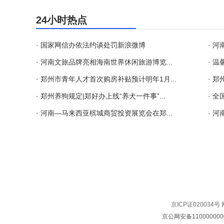
24小时热点
· 国家网信办依法约谈处罚新浪微博
· 
· 河南文旅品牌亮相海南世界休闲旅游博览...
· 
· 郑州市青年人才首次购房补贴预计明年1月...
· 
· 郑州养狗规定|郑好办上线“养犬一件事”...
· 全
· 河南—马来西亚槟城商贸投资展览会在郑...
· 
京ICP证020034号
京公网安备110000000