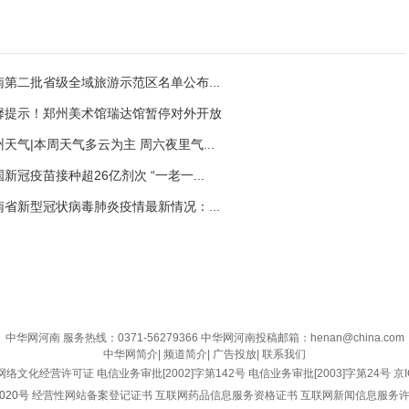
河南第二批省级全域旅游示范区名单公布...
温馨提示！郑州美术馆瑞达馆暂停对外开放
郑州天气|本周天气多云为主 周六夜里气...
国新冠疫苗接种超26亿剂次 “一老一...
河南省新型冠状病毒肺炎疫情最新情况：...
中华网河南
服务热线：0371-56279366 中华网河南投稿邮箱：henan@china.com
中华网简介
|
频道简介
|
广告投放
|
联系我们
网络文化经营许可证
电信业务审批[2002]字第142号
电信业务审批[2003]字第24号
京I
020号
经营性网站备案登记证书
互联网药品信息服务资格证书
互联网新闻信息服务