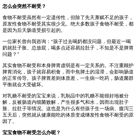
怎么会突然不耐受？
食物不耐受虽然有一定遗传性，但除了先天禀赋不足的孩子，
原发性食物不耐受其实很少见。绝大多数孩子食物不耐受，都
是因为后天肠道受损引起的。
一位家长曾向我咨询：“孩子过去喝奶都没问题，但最近一喝
奶就肚子胀、总放屁，喝多点还容易拉肚子，不知是不是脾胃
问题？”
其实食物不耐受和本身脾胃虚弱是有一定关系的。不注重顾护
脾胃消化，孩子就容易积食，而中焦脾土的湿滞，会影响肠道
的正常传导。孩子脾胃差则体质差，一生病一吃药，肠道菌群
平衡就会大受破坏。
对乳糖不耐受的宝宝来说，乳制品中的乳糖不能很好地被分
解，反被肠道内细菌败解，产生很多气和水，因而出现肚子
胀、拉肚子等情况。这也是为什么有些孩子生一场病、腹泻三
五天后，突然就从健康能吃的体质变成继发性食物不耐受的原
因了。
宝宝食物不耐受怎么办呢？