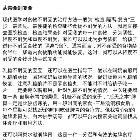
从禁食到复食
现代医学对食物不耐受的治疗方法一般为“检查-隔离-复食”三
步，最常见、最便捷的检查哪些食物不耐受的方法，就是直接
去医院检查。检查结果会针对受测的每一种食物，分为阴性、
轻度不耐受和重度不耐受。家长可以以此为参考依据，给孩子
进行不耐受食物的“隔离”治疗。通常而言，对不耐受的食物禁
食半年，肠道内食物酶功能就能恢复。这时，就可以从轻度不
耐受的食物开始尝试复食了。
乳糖不耐受的宝宝，还可以在医生指导下，尝试在喝奶前服用
乳糖酶药物，减轻喝奶后肠道异常的状况，促进肠道内乳糖酶
恢复。注意乳糖酶片不是零食糖丸，不能时不时给孩子吃一
片，一定要遵医嘱服用。针对乳糖不耐受的情况，中医还要增
加一条“健脾养胃”的调理。乳糖不耐受的孩子，“后天之本”脾
胃一定是比较虚寒的。用一段时间的素食+三星汤消积食后，
每个星期可以找2天的时间吃健脾胃的食疗方。像我常介绍的
健脾养胃方、白术佛手汤等，都可以平台内搜索关键词查找具
体食疗和服用方法。
还可以喝粥水滋润脾胃，这是一种十分温和有效的健脾食疗