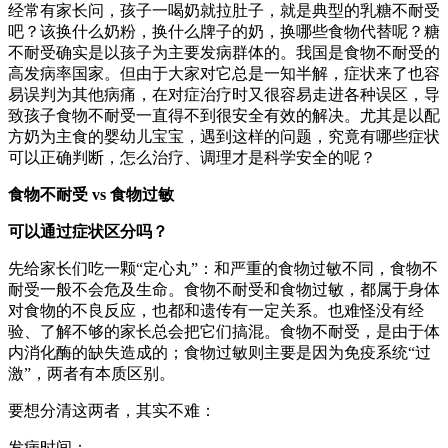
经常有家长问，孩子一喝奶就拉肚子，就是典型的乳糖不耐受
吧？该换什么奶粉，换什么牌子的奶，换哪些食物代替呢？糖
不耐受确实是以孩子为主要发病群体的。我国是食物不耐受的
高发病率国家。但由于大家对它总是一知半解，症状来了也容
易误判为其他病痛，在对症治疗时又很容易走进各种误区，导
致孩子食物不耐受一直得不到很安全有效的解决。尤其是以配
方奶为主食的婴幼儿宝宝，遇到这样的问题，究竟有哪些症状
可以正确判断，怎么治疗、调理才是科学安全的呢？
食物不耐受 vs 食物过敏
可以通过症状区分吗？
先给家长们吃一颗“定心丸”：和严重的食物过敏不同，食物不
耐受一般不会危及生命。食物不耐受和食物过敏，都属于身体
对食物的不良反应，也都和遗传有一定关系。也难怪没有经
验、了解不够的家长总会把它们搞混。食物不耐受，是由于体
内消化酶的缺失造成的；食物过敏则主要是因为免疫系统“过
激”，两者有本质区别。
要想分清这两者，其实不难：
发病时间：