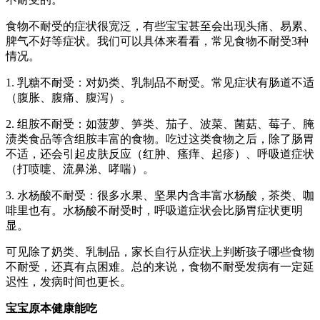
食物不耐受的症状很宽泛，有些宝宝甚至会出现头痛、易累、
脾气不好等症状。我们可以具体来看看，常见食物不耐受3种
情况。
1. 乳糖不耐受：对奶类、乳制品不耐受。常见症状有肠道不适
（腹胀、腹痛、腹泻）。
2. 组胺不耐受：如菠萝、笋类、茄子、波菜、菌菇、莓子、腌
渍类食品等含组胺丰富的食物。吃过这类食物之后，除了肠胃
不适，还会引起皮肤反应（红肿、瘙痒、起疹）、呼吸道症状
（打喷嚏、流鼻涕、哮喘）。
3. 水杨酸不耐受：很多水果、坚果内含丰富水杨酸，茶类、咖
啡里也有。水杨酸不耐受时，呼吸道症状会比肠胃症状更明
显。
可见除了奶类、乳制品，家长自行从症状上判断孩子哪些食物
不耐受，还真有点困难。总的来说，食物不耐受发病有一定延
迟性，发病时间也更长。
宝宝原本健康能吃