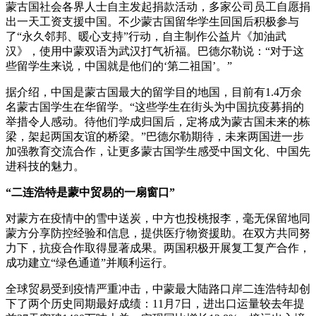
蒙古国社会各界人士自主发起捐款活动，多家公司员工自愿捐
出一天工资支援中国。不少蒙古国留华学生回国后积极参与
了“永久邻邦、暖心支持”行动，自主制作公益片《加油武
汉》，使用中蒙双语为武汉打气祈福。巴德尔勒说：“对于这
些留学生来说，中国就是他们的‘第二祖国’。”
据介绍，中国是蒙古国最大的留学目的地国，目前有1.4万余
名蒙古国学生在华留学。“这些学生在街头为中国抗疫募捐的
举措令人感动。待他们学成归国后，定将成为蒙古国未来的栋
梁，架起两国友谊的桥梁。”巴德尔勒期待，未来两国进一步
加强教育交流合作，让更多蒙古国学生感受中国文化、中国先
进科技的魅力。
“二连浩特是蒙中贸易的一扇窗口”
对蒙方在疫情中的雪中送炭，中方也投桃报李，毫无保留地同
蒙方分享防控经验和信息，提供医疗物资援助。在双方共同努
力下，抗疫合作取得显著成果。两国积极开展复工复产合作，
成功建立“绿色通道”并顺利运行。
全球贸易受到疫情严重冲击，中蒙最大陆路口岸二连浩特却创
下了两个历史同期最好成绩：11月7日，进出口运量较去年提