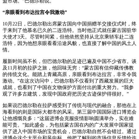
盟市场。”巴德尔勒说。
“亲眼看到布达拉宫令我激动”
10月22日，巴德尔勒出席蒙古国向中国捐赠羊交接仪式时，终
于来到了他慕名已久的二连浩特。当时他正式就任蒙古国驻华
大使才3天。尽管时间紧，但他依然坚持从北京乘轿车赴二连
浩特，因为他想亲眼看看沿途风貌，也直接了解中国的风土人
情。
履新时间虽不长，但巴德尔勒的足迹已遍及中国不少省市。谈
及11月初的拉萨之旅，他回味无穷：“蒙古国有信仰藏传佛教
的传统文化。能踏上青藏高原，亲眼看到布达拉宫，非常令我
激动。”在这次访问中，巴德尔勒不仅看到了西藏发展的巨大
成就，也看到了中国在文物保护方面付出的重大努力。“我参
观了许多古建筑，发现中国政府把历史古迹保护得很好。”
如果说巴德尔勒在拉萨感受到了传统与现代的融合，那他在上
海看到的则是国际大都市的风采。第三届中国国际进口博览会
让他感慨良多：“这届进博会克服疫情影响圆满举办，实在难
能可贵。”如此盛会，为包括蒙古国在内的广大发展中国家提
供了进入中国市场的宝贵机会，巴德尔勒自然不会错过。通过
进博会这个大平台和风向标，他把了解到的市场信息反馈给许