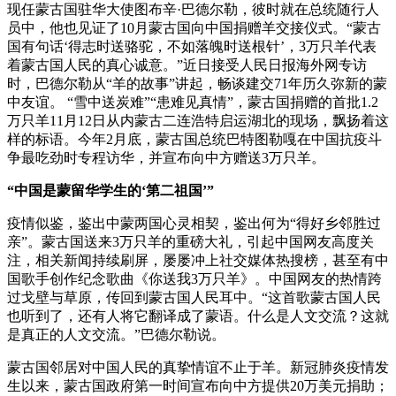
现任蒙古国驻华大使图布辛·巴德尔勒，彼时就在总统随行人
员中，他也见证了10月蒙古国向中国捐赠羊交接仪式。“蒙古
国有句话‘得志时送骆驼，不如落魄时送根针’，3万只羊代表
着蒙古国人民的真心诚意。”近日接受人民日报海外网专访
时，巴德尔勒从“羊的故事”讲起，畅谈建交71年历久弥新的蒙
中友谊。 “雪中送炭难”“患难见真情”，蒙古国捐赠的首批1.2
万只羊11月12日从内蒙古二连浩特启运湖北的现场，飘扬着这
样的标语。今年2月底，蒙古国总统巴特图勒嘎在中国抗疫斗
争最吃劲时专程访华，并宣布向中方赠送3万只羊。
“中国是蒙留华学生的‘第二祖国’”
疫情似鉴，鉴出中蒙两国心灵相契，鉴出何为“得好乡邻胜过
亲”。蒙古国送来3万只羊的重磅大礼，引起中国网友高度关
注，相关新闻持续刷屏，屡屡冲上社交媒体热搜榜，甚至有中
国歌手创作纪念歌曲《你送我3万只羊》。中国网友的热情跨
过戈壁与草原，传回到蒙古国人民耳中。“这首歌蒙古国人民
也听到了，还有人将它翻译成了蒙语。什么是人文交流？这就
是真正的人文交流。”巴德尔勒说。
蒙古国邻居对中国人民的真挚情谊不止于羊。新冠肺炎疫情发
生以来，蒙古国政府第一时间宣布向中方提供20万美元捐助；