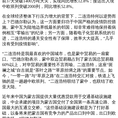
前37天突破1400万吨大关，实现同比增长12.8%；接运出入境
中欧班列突破2000列，同比增长52.8%。
在全球经济整体下行压力增大的背景下，二连浩特何以逆势而
上？巴德尔勒认为，这一方面要归功于中国严格的疫情防控措
施。蒙中互为陆地边界线最长的邻国，却非常难得地保持着病
例相互“零输出”的纪录；另一方面，随着电子化贸易系统的引
进，二连浩特的通关安全性有了保障，效率大大提高，“几乎
没有受到疫情影响”。
“二连浩特是我最喜欢的中国城市，也是蒙中贸易的一扇窗
口。”巴德尔勒表示，蒙中双边贸易额占到了蒙古国总贸易额
60%以上，对华贸易的重要性不言而喻。二连浩特，这座“斑
斓之城”自古就是“茶叶之路”“草原丝绸之路”的重要节点。如
今，“一带一路”与“草原之路”在二连浩特交汇对接，铁道上飞
驰的是一趟趟中欧班列。“二连浩特联结了蒙中，也联结了欧
亚大陆。”
近年来中国为蒙古国提供大量优惠贷款用于交通基础设施建
设，中企承建的项目为蒙古国交付了全国第一条高速公路、全
国最大的互通立交桥。“这些基础设施建设都是为了打好基
础，以备将来把蒙古国有竞争力的产品出口到中国，出口到欧