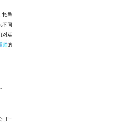
，指导
人不同
们对运
理师
的
。
公司一