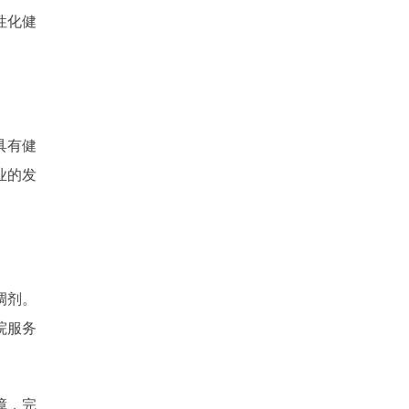
性化健
具有健
业的发
调剂。
院服务
障，完