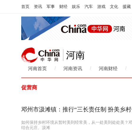
首页
资讯
军事
财经
娱乐
汽车
游戏
文化
援藏
河南
/
/
/
河南首页
河南资讯
河南财经
促营商
邓州市汲滩镇：推行“三长责任制 扮美乡村
如何保持乡村环境从暂时美到经常美，从一处美到处处美？邓
结合元庄、汲滩