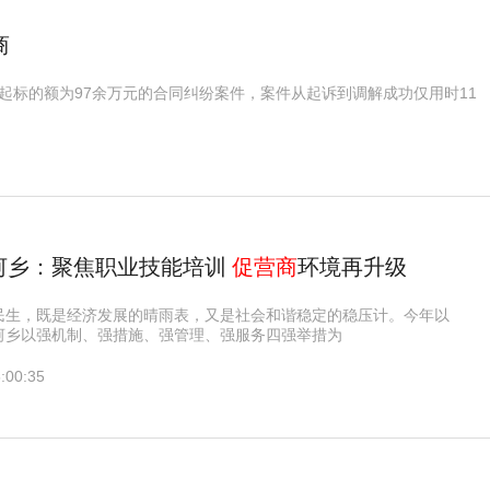
商
起标的额为97余万元的合同纠纷案件，案件从起诉到调解成功仅用时11
河乡：聚焦职业技能培训
促营商
环境再升级
民生，既是经济发展的晴雨表，又是社会和谐稳定的稳压计。今年以
河乡以强机制、强措施、强管理、强服务四强举措为
:00:35