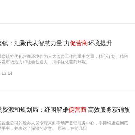
楼镇：汇聚代表智慧力量 力
促营商
环境提升
孟楼镇将优化营商环境作为人大监督工作的重中之重，精心谋划、精密
激发市场活力和社会创造力，持续优化营商环境。
:13:14
然资源和规划局：纾困解难
促营商
高效服务获锦旗
某置业公司的经办人员专程来到不动产登记服务中心，手捧锦旗送到该
员手中，并表达了深深的谢意。 原来，在前几日