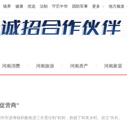
镜界
健康
优选
法制
守艺中华
国防军事
更多
地方频道
/
/
/
河南消费
河南旅游
河南房产
河南家居
促营商”
州市汲滩镇积极推进三长责任制"机制，扮靓了和美乡村。设立"街长。