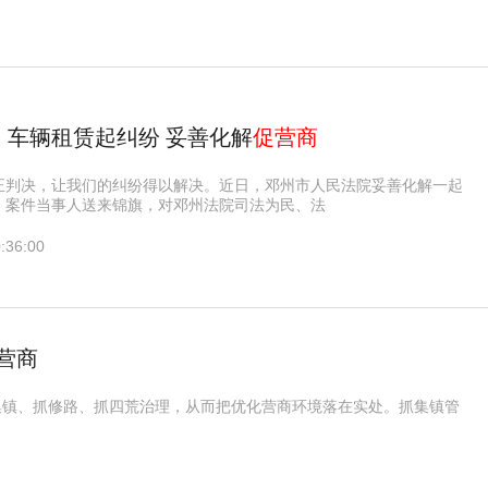
：车辆租赁起纠纷 妥善化解
促营商
正判决，让我们的纠纷得以解决。近日，邓州市人民法院妥善化解一起
，案件当事人送来锦旗，对邓州法院司法为民、法
:36:00
营商
集镇、抓修路、抓四荒治理，从而把优化营商环境落在实处。抓集镇管