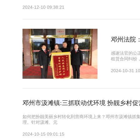
2024-12-10 09:38:21
邓州法院
感谢法官的公
租赁合同纠纷
2024-10-31 10
邓州市汲滩镇:三抓联动优环境 扮靓乡村促
如何把扮靓美丽乡村转化到营商环境上来？邓州市汲滩镇抓
理。针对汲滩、元
2024-10-15 09:01:15