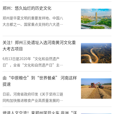
启幕，并持续至27日，每日19时至23
郑州：悠久灿烂的历史文化
时在郑东新区CBD如意湖区域举办。
郑州是华夏文明的重要发祥地、中国八
大古都之一、国家重点支持的六大遗址
片区之一、世界历史都市联盟会员城
市。
关注！郑州三处遗址入选河南黄河文化重
大考古项目
6月13日是2020年“文化和自然遗产
日”，全省“文化和自然遗产日”主场
活动在二里头夏都遗址博物馆开幕，黄
由“中原粮仓”到“世界餐桌” 河南这样
河文化重大考古项目启动仪式同时举
提速
行。
日前，河南省政府印发《关于坚持三链
同构加快推进粮食产业高质量发展的意
见》，提出到2025年，全省粮油加工
增进人文交流！来郑州学开火车 非洲“洋
转化率达到90%以上，主食产业化率