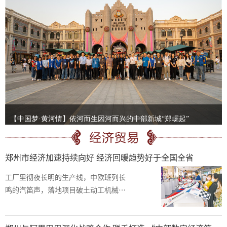
【中国梦·黄河情】依河而生因河而兴的中部新城“郑崛起”
郑州市经济加速持续向好 经济回暖趋势好于全国全省
工厂里彻夜长明的生产线，中欧班列长
鸣的汽笛声，落地项目破土动工机械轰
鸣，各行各业坚守在岗位上的工作者，
共同打造着一支铿锵协奏曲，奏响了郑