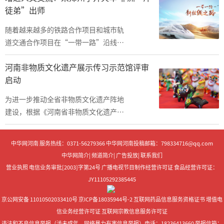
徒弟”出师
达到65%以上。
随着越来越多的铁路合作项目和城市轨
道交通合作项目在“一带一路”沿线国
家落地，以中土建和中铁二局为代表的
河南非物质文化遗产展示传习示范馆评审
中国企业成为穿行在世界各地的“中国
启动
建设”品牌的建设者和推动者。
为进一步推动全省非物质文化遗产阵地
建设，根据《河南省非物质文化遗产展
示传习示范馆管理办法》，即日起，该
厅启动“河南省非物质文化遗产展示传
中华网河南 服务热线：0371-56279366 中华网河南投稿邮箱：798334716@qq.com
习示范馆”评审推荐工作。
中华网简介
|
频道简介
|
广告投放
|
联系我们
营业执照
电信业务审批[2003]字第24号
广播电视节目制作经营许可证
食品经营许可证：
JY11105292385445
京公网安备 11010502033410号
京ICP备18035944号-2
互联网药品信息服务资格证书
增值电
信业务经营许可证
互联网宗教信息服务许可证
违法和不良信息举报（涉未成年、网络暴力有害信息举报）电话：18236413660
举报信箱：