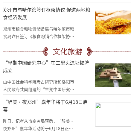
稳。预计度夏期间市区最大负荷700万
郑州市与哈尔滨签订框架协议 促进两地粮
千瓦，较2019年增长10 6%。
食经济发展
郑州市粮食和物资储备局与哈尔滨市粮
食局昨日签订《粮食购销合作框架协
议》，标志着双方将建立长期稳定粮食
购销合作关系，促进两地粮食经济发
展。
“早期中国研究中心”在二里头遗址揭牌
成立
由中国社会科学院考古研究所和洛阳市
人民政府共同组建的“早期中国研究中
心”，13日在河南省“文化和自然遗
“醉美·夜郑州”嘉年华将于6月18日启
产日”主会场——二里头夏都遗址博物
幕
馆揭牌成立。
昨日，记者从市商务局获悉，“醉美·
夜郑州”嘉年华活动将于6月18日正式