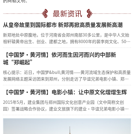
的商都文明。
从皇帝故里到国际都市 新郑再掀高质量发展新高潮
新郑地处中原腹地，位于河南省会郑州南部30多公里，是中华人文始
祖轩辕黄帝出生、创业、建都之地，拥有8000年的裴李岗文化、5000
年的黄帝文化、2700年的郑韩文化以及神秘的具茨山岩画文化。
【中国梦·黄河情】依河而生因河而兴的中部新
城“郑崛起”
核心提示：近日，中国梦&bull;黄河情——黄河流域生态保护和高质量
发展网络主题采访团来到郑州，分别走访了华谊兄弟电影小镇、郑煤
机集团、
【中国梦•黄河情】电影小镇：让中原文化熠熠生辉
2015年5月，建业集团与郑州国际文化创意产业园（文中简称文创
园）签署战略合作协议，建业文旅旗下的建业•华谊兄弟电影小镇
（简称电影