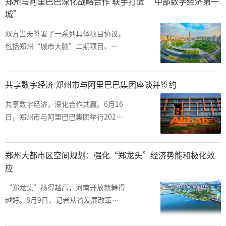
郑州与阿里巴巴深化战略合作 联手打造 “中部数字经济第一
州高质量发展的最强音。
城”
双方当天签署了一系列具体项目协议，
包括郑州“城市大脑”二期项目、
2020年数字郑州生态联盟、数字郑州
人才战略合作等。
共享数字经济 郑州市与阿里巴巴集团座谈并签约
共享数字经济，深化合作共赢。6月16
日，郑州市与阿里巴巴集团举行2020
年数字郑州产业生态联盟座谈会并签署
深化数字城市建设战略合作协议。
郑州大都市区空间规划：强化“郑龙头”经济势能和极化效
应
“郑龙头”扬得越高，河南开放就舞得
越好。8月9日，记者从省发展改革委
获悉，省委办公厅、省政府办公厅联合
印发了《郑州大都市区空间规划(2018