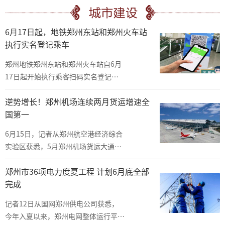
—2035年)》(以下简称《规划》)，提
出要构建“一核、四轴、三带、多
6月17日起，地铁郑州东站和郑州火车站
点”空间格局。
执行实名登记乘车
郑州地铁郑州东站和郑州火车站自6月
17日起开始执行乘客扫码实名登记乘
车，您可通过扫描车站二维码或出示郑
逆势增长！郑州机场连续两月货运增速全
州市、河南省、全国健康码显示绿码，
国第一
经工作人员查验后进站乘车。
6月15日，记者从郑州航空港经济综合
实验区获悉，5月郑州机场货运大通道
实现逆势增长，增速达60 8%，连续两
郑州市36项电力度夏工程 计划6月底全部
个月货运增速排名全国第一。
完成
记者12日从国网郑州供电公司获悉，
今年入夏以来，郑州电网整体运行平