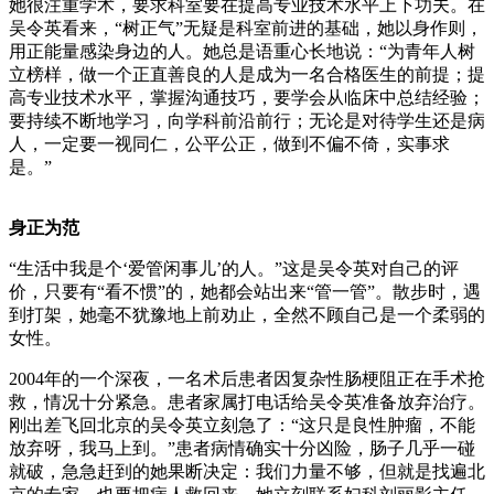
她很注重学术，要求科室要在提高专业技术水平上下功夫。在
吴令英看来，“树正气”无疑是科室前进的基础，她以身作则，
用正能量感染身边的人。她总是语重心长地说：“为青年人树
立榜样，做一个正直善良的人是成为一名合格医生的前提；提
高专业技术水平，掌握沟通技巧，要学会从临床中总结经验；
要持续不断地学习，向学科前沿前行；无论是对待学生还是病
人，一定要一视同仁，公平公正，做到不偏不倚，实事求
是。”
身正为范
“生活中我是个‘爱管闲事儿’的人。”这是吴令英对自己的评
价，只要有“看不惯”的，她都会站出来“管一管”。散步时，遇
到打架，她毫不犹豫地上前劝止，全然不顾自己是一个柔弱的
女性。
2004年的一个深夜，一名术后患者因复杂性肠梗阻正在手术抢
救，情况十分紧急。患者家属打电话给吴令英准备放弃治疗。
刚出差飞回北京的吴令英立刻急了：“这只是良性肿瘤，不能
放弃呀，我马上到。”患者病情确实十分凶险，肠子几乎一碰
就破，急急赶到的她果断决定：我们力量不够，但就是找遍北