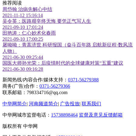
推荐阅读
周岱翰 治病先解心中结
2021-11-12 15:16:14
吴令英：医路艰辛终无悔 要凭正气写人生
2021-09-10 17:01:24
田艳涛：仁心妙术化春雨
2021-09-10 17:00:25
屠呦呦：青蒿济世 科研报国（奋斗百年路 启航新征程·数风流
人物）
2021-06-30 09:25:44
国医大师孙光荣：后疫情时代的全球健康对策“五重”建议
2021-06-30 09:16:28
新闻热线/内容合作/媒体支持：
0371-56279388
商务(广告)合作：
0371-56279366
联系邮箱：798334716@qq.com
中华网简介
|
河南频道简介
|
广告投放
|
联系我们
中华网城市监督电话：
15738898464
监督及意见反馈邮箱
版权所有 中华网