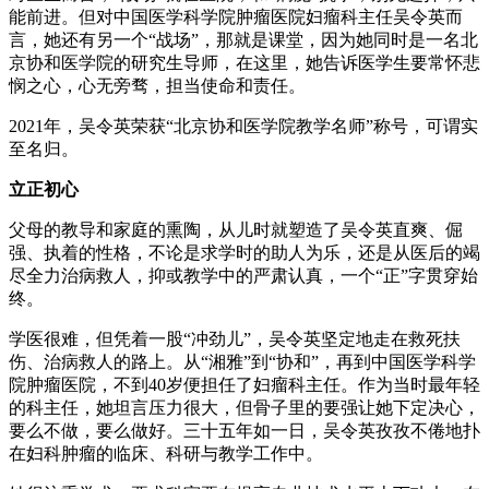
能前进。但对中国医学科学院肿瘤医院妇瘤科主任吴令英而
言，她还有另一个“战场”，那就是课堂，因为她同时是一名北
京协和医学院的研究生导师，在这里，她告诉医学生要常怀悲
悯之心，心无旁骛，担当使命和责任。
2021年，吴令英荣获“北京协和医学院教学名师”称号，可谓实
至名归。
立正初心
父母的教导和家庭的熏陶，从儿时就塑造了吴令英直爽、倔
强、执着的性格，不论是求学时的助人为乐，还是从医后的竭
尽全力治病救人，抑或教学中的严肃认真，一个“正”字贯穿始
终。
学医很难，但凭着一股“冲劲儿”，吴令英坚定地走在救死扶
伤、治病救人的路上。从“湘雅”到“协和”，再到中国医学科学
院肿瘤医院，不到40岁便担任了妇瘤科主任。作为当时最年轻
的科主任，她坦言压力很大，但骨子里的要强让她下定决心，
要么不做，要么做好。三十五年如一日，吴令英孜孜不倦地扑
在妇科肿瘤的临床、科研与教学工作中。