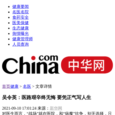
健康要闻
名医名院
食药安全
医美保健
生态健康
舆情曝光
健康管理师
人员查询
首页
健康
>
名医
> 文章详情
吴令英：医路艰辛终无悔 要凭正气写人生
2021-09-10 17:01:24 来源：
新华网
对医生而言，“战场”就在医院，和“病魔”抗争，别无选择，只