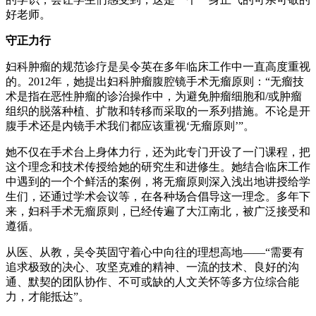
好老师。
守正力行
妇科肿瘤的规范诊疗是吴令英在多年临床工作中一直高度重视
的。2012年，她提出妇科肿瘤腹腔镜手术无瘤原则：“无瘤技
术是指在恶性肿瘤的诊治操作中，为避免肿瘤细胞和/或肿瘤
组织的脱落种植、扩散和转移而采取的一系列措施。不论是开
腹手术还是内镜手术我们都应该重视‘无瘤原则’”。
她不仅在手术台上身体力行，还为此专门开设了一门课程，把
这个理念和技术传授给她的研究生和进修生。她结合临床工作
中遇到的一个个鲜活的案例，将无瘤原则深入浅出地讲授给学
生们，还通过学术会议等，在各种场合倡导这一理念。多年下
来，妇科手术无瘤原则，已经传遍了大江南北，被广泛接受和
遵循。
从医、从教，吴令英固守着心中向往的理想高地——“需要有
追求极致的决心、攻坚克难的精神、一流的技术、良好的沟
通、默契的团队协作、不可或缺的人文关怀等多方位综合能
力，才能抵达”。