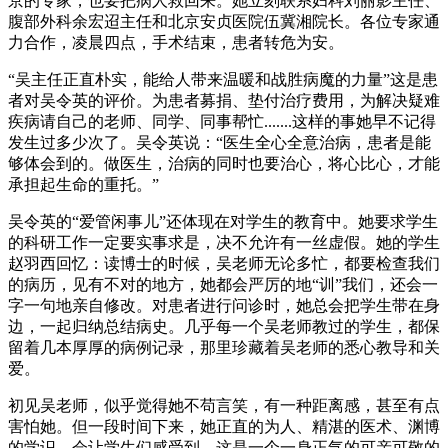
京的专家，也要把病人救回来。她立刻联系妇科刘丽影主任、
腹部外科余宏迢主任和北京安贞医院伍冀湘院长。各位专家通
力合作，凌晨四点，手术结束，患者转危为安。
“吴主任正直朴实，能给人带来温暖和战胜病魔的力量”这是患
者对吴令英的评价。为患者募捐、垫付治疗费用，为解决疑难
疾病请自己的老师、同学、同事帮忙.......这样的事她早不记得
发生过多少次了。吴令英说：“医生全心全意治病，患者是能
够体会到的。做医生，治病的同时也要治心，将心比心，才能
承担起生命的重托。”
吴令英的“爱管闲事儿”还体现在对学生的教育中。她要求学生
的科研工作一定要实事求是，决不允许有一丝虚假。她的学生
赵羽西回忆：读博士的时候，吴老师无论多忙，都要检查我们
的病历，见有不对的地方，她都会严厉的地“训”我们，还会一
字一句地亲自修改。对患者进行问诊时，她总会把学生带在身
边，一起归纳总结病史。几乎每一个吴老师教过的学生，都保
留着几本厚厚的病例记录，那里珍藏着吴老师的悉心教导和关
爱。
初见吴老师，似乎觉得她不苟言笑，有一种距离感，甚至有点
害怕她。但一段时间下来，她正直的为人、精湛的医术、渊博
的学识，会让学生们感受到，这是一个一身正气的可亲可敬的